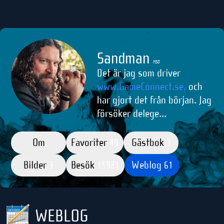
Sandman
M50
Det är jag som driver
www.GameConnect.se,
och
har gjort det från början. Jag
försöker delege...
Om
Favoriter
Gästbok
49
3
Bilder
Besök
Weblog
3
15921
61
WEBLOG