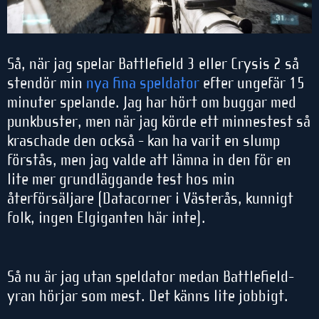
Så, när jag spelar Battlefield 3 eller Crysis 2 så
stendör min
nya fina speldator
efter ungefär 15
minuter spelande. Jag har hört om buggar med
punkbuster, men när jag körde ett minnestest så
kraschade den också - kan ha varit en slump
förstås, men jag valde att lämna in den för en
lite mer grundläggande test hos min
återförsäljare (Datacorner i Västerås, kunnigt
folk, ingen Elgiganten här inte).
Så nu är jag utan speldator medan Battlefield-
yran hörjar som mest. Det känns lite jobbigt.