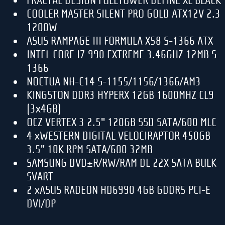
FRACTAL DESIGN FULLTOWER DEFINE XL BLACK
COOLER MASTER SILENT PRO GOLD ATX12V 2.3
1200W
ASUS RAMPAGE III FORMULA X58 S-1366 ATX
INTEL CORE I7 990 EXTREME 3.46GHZ 12MB S-
1366
NOCTUA NH-C14 S-1155/1156/1366/AM3
KINGSTON DDR3 HYPERX 12GB 1600MHZ CL9
(3x4GB)
OCZ VERTEX 3 2.5" 120GB SSD SATA/600 MLC
4 xWESTERN DIGITAL VELOCIRAPTOR 450GB
3.5" 10K RPM SATA/600 32MB
SAMSUNG DVD±R/RW/RAM DL 22X SATA BULK
SVART
2 xASUS RADEON HD6990 4GB GDDR5 PCI-E
DVI/DP