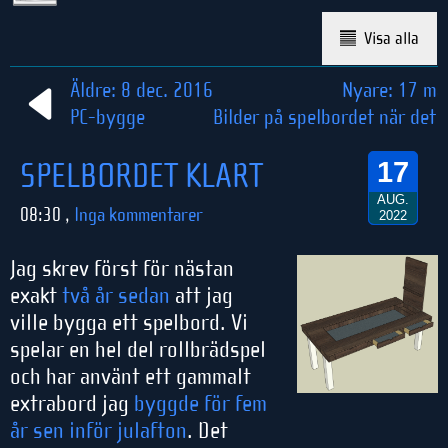
Visa alla
Äldre: 8 dec. 2016
Nyare: 17 ma
PC-bygge
Bilder på spelbordet när det
SPELBORDET KLART
17
AUG.
08:30 ,
Inga kommentarer
2022
Jag skrev först för nästan
exakt
två år sedan
att jag
ville bygga ett spelbord. Vi
spelar en hel del rollbrädspel
och har använt ett gammalt
extrabord jag
byggde för fem
år sen inför julafton
. Det