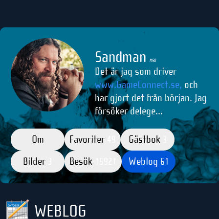
Sandman
M50
Det är jag som driver
www.GameConnect.se,
och
har gjort det från början. Jag
försöker delege...
Om
Favoriter
Gästbok
49
3
Bilder
Besök
Weblog
3
15921
61
WEBLOG