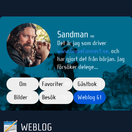
Sandman
M50
Det är jag som driver
www.GameConnect.se,
och
har gjort det från början. Jag
försöker delege...
Om
Favoriter
Gästbok
49
3
Bilder
Besök
Weblog
3
15921
61
WEBLOG