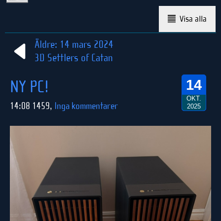
Visa alla
Äldre: 14 mars 2024
3D Settlers of Catan
NY PC!
14
OKT.
14:08 1459,
Inga kommentarer
2025