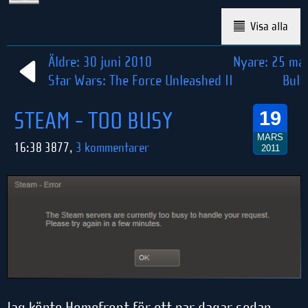
Visa alla
Äldre: 30 juni 2010
Nyare: 25 ma
Star Wars: The Force Unleashed II
Bull
STEAM - TOO BUSY
19
MARS
16:38 3877,
3 kommentarer
2011
Jag köpte Homefront för ett par dagar sedan,