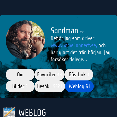
Sandman
M50
Det är jag som driver
www.GameConnect.se,
och
har gjort det från början. Jag
försöker delege...
Om
Favoriter
Gästbok
49
3
Bilder
Besök
Weblog
3
15921
61
WEBLOG