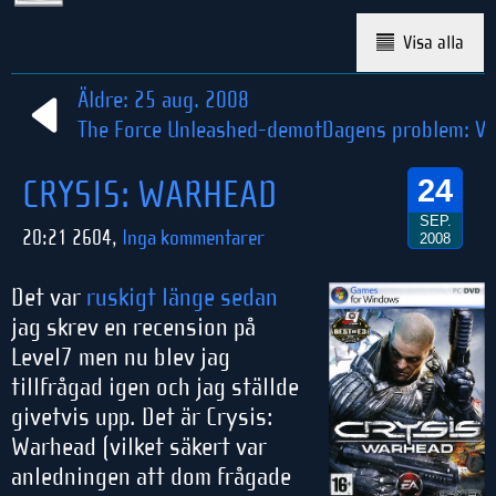
Visa alla
Äldre: 25 aug. 2008
The Force Unleashed-demot
Dagens problem: V
CRYSIS: WARHEAD
24
SEP.
20:21 2604,
Inga kommentarer
2008
Det var
ruskigt länge sedan
jag skrev en recension på
Level7 men nu blev jag
tillfrågad igen och jag ställde
givetvis upp. Det är Crysis:
Warhead (vilket säkert var
anledningen att dom frågade