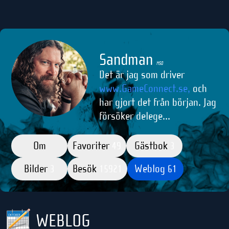
Sandman
M50
Det är jag som driver
www.GameConnect.se,
och
har gjort det från början. Jag
försöker delege...
Om
Favoriter
Gästbok
49
3
Bilder
Besök
Weblog
3
15921
61
WEBLOG