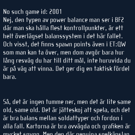
No such game id: 2001
Nej, den typen av power balance man ser i BF2
där man ska hålla flest kontrollpunkter, är ett
helt överlägset balanssystem i det här fallet.
Och visst, det finns spawn points även i ET:QW
som man kan ta över, men dom avgör bara hur
lång resväg du har till ditt mål, inte huruvida du
är på väg att vinna. Det ger dig en taktisk fördel
bara.
Så, det är ingen tumme ner, men det är lite same
old, same old. Det är jätteskoj att spela, och det
är bra balans mellan soldattyper och fordon i
alla fall. Kartorna är bra avvägda och grafiken är
mycket snygg. Men den där genuina spelkänslan