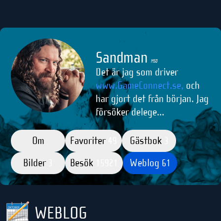
Sandman
M50
Det är jag som driver
www.GameConnect.se,
och
har gjort det från början. Jag
försöker delege...
Om
Favoriter
Gästbok
49
3
Bilder
Besök
Weblog
3
15921
61
WEBLOG