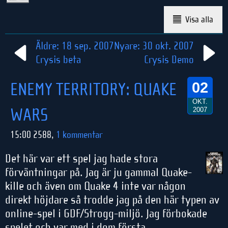
Visa alla
Äldre: 18 sep. 2007
Nyare: 30 okt. 2007
Crysis beta
Crysis Demo
ENEMY TERRITORY: QUAKE
02
OKT.
WARS
2007
15:00 2588,
1 kommentar
Det här var ett spel jag hade stora
förväntningar på. Jag är ju gammal Quake-
kille och även om Quake 4 inte var någon
direkt höjdare så trodde jag på den här typen av
online-spel i GDF/Strogg-miljö. Jag förbokade
spelet och var med i dom första