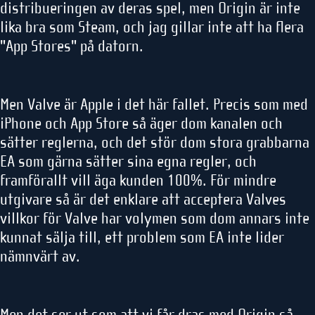
distribueringen av deras spel, men Origin är inte
lika bra som Steam, och jag gillar inte att ha flera
"App Stores" på datorn.
Men Valve är Apple i det här fallet. Precis som med
iPhone och App Store så äger dom kanalen och
sätter reglerna, och det stör dom stora grabbarna
EA som gärna sätter sina egna regler, och
framförallt vill äga kunden 100%. För mindre
utgivare så är det enklare att acceptera Valves
villkor för Valve har volymen som dom annars inte
kunnat sälja till, ett problem som EA inte lider
nämnvärt av.
Men det ser ut som att vi får dras med Origin så